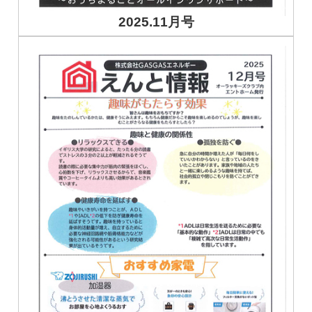
2025.11月号