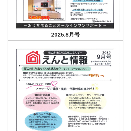
2025.8月号