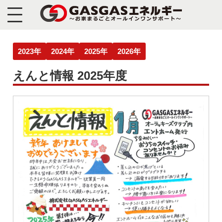
2023年
2024年
2025年
2026年
えんと情報 2025年度