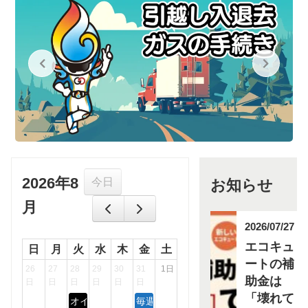
2026年8
今日
お知らせ
月
2026/07/27
エコキュ
日
月
火
水
木
金
土
ートの補
26
27
28
29
30
31
1日
助金は
日
日
日
日
日
日
「壊れて
オイル交換【OLC】
毎週金曜日は『エアチェックデー』！