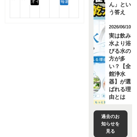
オイル交換【OLC】
毎週金曜日は『エアチェックデー』！
ん」とい
う答え
2026/06/10
実は飲み
水より浴
びる水の
方が多
い？【全
館浄水
器】が選
ばれる理
由とは
過去のお
知らせを
見る