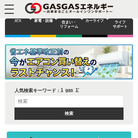
ガス
家電・設備
カーライフ
住まい・
ライフ
リフォーム
サポート
1
gas
1'
人気検索キーワード：
検索