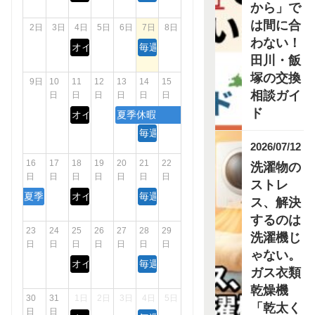
から」で
は間に合
2日
3日
4日
5日
6日
7日
8日
わない！
オイル交換【OLC】
毎週金曜日は『エアチェックデー』！
田川・飯
塚の交換
9日
10
11
12
13
14
15
相談ガイ
日
日
日
日
日
日
ド
オイル交換【OLC】
夏季休暇
毎週金曜日は『エアチェックデー』！
2026/07/12
16
17
18
19
20
21
22
洗濯物の
日
日
日
日
日
日
日
ストレ
夏季休暇
オイル交換【OLC】
毎週金曜日は『エアチェックデー』！
ス、解決
するのは
23
24
25
26
27
28
29
洗濯機じ
日
日
日
日
日
日
日
ゃない。
オイル交換【OLC】
毎週金曜日は『エアチェックデー』！
ガス衣類
乾燥機
30
31
1日
2日
3日
4日
5日
「乾太く
日
日