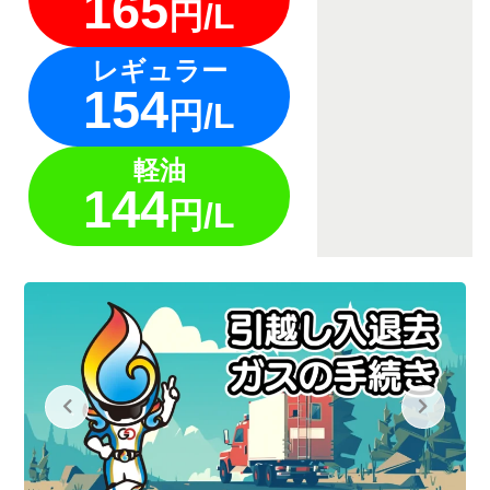
165
円/L
レギュラー
154
円/L
軽油
144
円/L