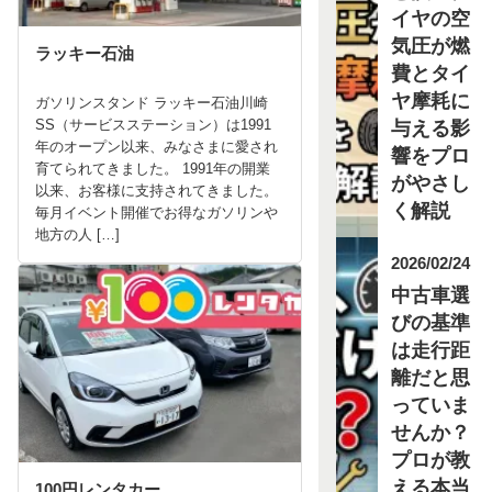
イヤの空
気圧が燃
ラッキー石油
費とタイ
ヤ摩耗に
ガソリンスタンド ラッキー石油川崎
与える影
SS（サービスステーション）は1991
年のオープン以来、みなさまに愛され
響をプロ
育てられてきました。 1991年の開業
がやさし
以来、お客様に支持されてきました。
く解説
毎月イベント開催でお得なガソリンや
地方の人 […]
2026/02/24
中古車選
びの基準
は走行距
離だと思
っていま
せんか？
プロが教
える本当
100円レンタカー