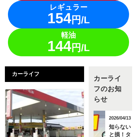
レギュラー
154
円/L
軽油
144
円/L
カーライフ
カーライ
フのお知
らせ
2026/04/13
知らない
と損！タ