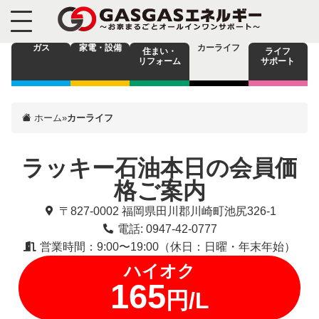
ガス
家電・設備
カーライフ
住まい・
ライフ
リフォーム
サポート
ホーム
»
カーライフ
ラッキー石油本日の会員価
格ご案内
〒827-0002 福岡県田川郡川崎町池尻326-1
電話: 0947-42-0777
営業時間：9:00〜19:00（休日：日曜・年末年始）
ハイオク
165
円/L