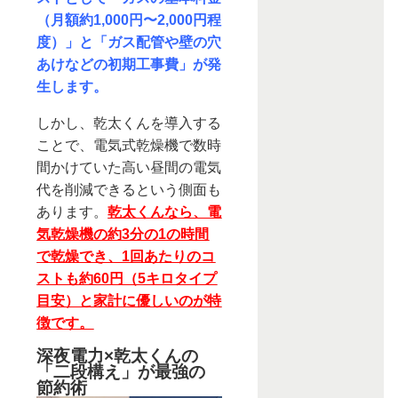
（月額約1,000円〜2,000円程
度）」と「ガス配管や壁の穴
あけなどの初期工事費」が発
生します。
しかし、乾太くんを導入する
ことで、電気式乾燥機で数時
間かけていた高い昼間の電気
代を削減できるという側面も
あります。
乾太くんなら、電
気乾燥機の約3分の1の時間
で乾燥でき、1回あたりのコ
ストも約60円（5キロタイプ
目安）と家計に優しいのが特
徴です。
深夜電力×乾太くんの
「二段構え」が最強の
節約術