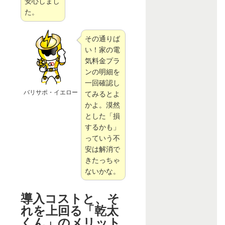
安心しまし
た。
その通りば
い！家の電
気料金プラ
ンの明細を
一回確認し
バリサポ・イエロー
てみるとよ
かよ。漠然
とした「損
するかも」
っていう不
安は解消で
きたっちゃ
ないかな。
導入コストと、そ
れを上回る「乾太
くん」のメリット