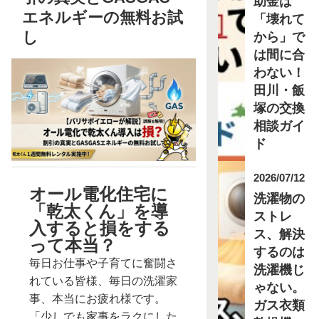
助金は
エネルギーの無料お試
「壊れて
し
から」で
は間に合
わない！
田川・飯
塚の交換
相談ガイ
ド
2026/07/12
オール電化住宅に
洗濯物の
「乾太くん」を導
ストレ
入すると損をする
ス、解決
って本当？
するのは
毎日お仕事や子育てに奮闘さ
洗濯機じ
れている皆様、毎日の洗濯家
ゃない。
事、本当にお疲れ様です。
ガス衣類
「少しでも家事をラクにした