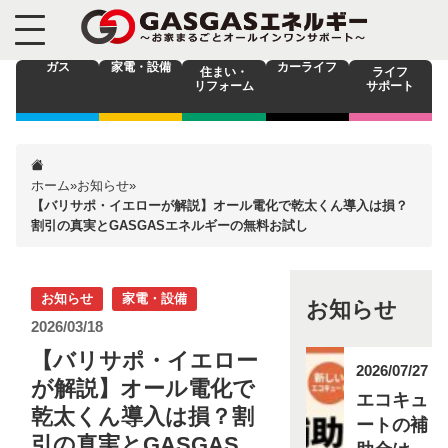
ガス
家電・設備
カーライフ
住まい・
ライフ
リフォーム
サポート
ホーム
»
お知らせ
»
【バリサポ・イエローが解説】オール電化で乾太くん導入は損？
割引の真実とGASGASエネルギーの無料お試し
お知らせ
家電・設備
お知らせ
2026/03/18
【バリサポ・イエロー
2026/07/27
が解説】オール電化で
エコキュ
乾太くん導入は損？割
ートの補
引の真実とGASGAS