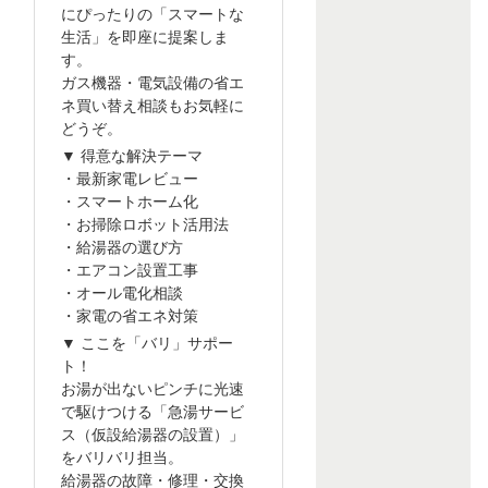
にぴったりの「スマートな
生活」を即座に提案しま
す。
ガス機器・電気設備の省エ
ネ買い替え相談もお気軽に
どうぞ。
▼ 得意な解決テーマ
・最新家電レビュー
・スマートホーム化
・お掃除ロボット活用法
・給湯器の選び方
・エアコン設置工事
・オール電化相談
・家電の省エネ対策
▼ ここを「バリ」サポー
ト！
お湯が出ないピンチに光速
で駆けつける「急湯サービ
ス（仮設給湯器の設置）」
をバリバリ担当。
給湯器の故障・修理・交換