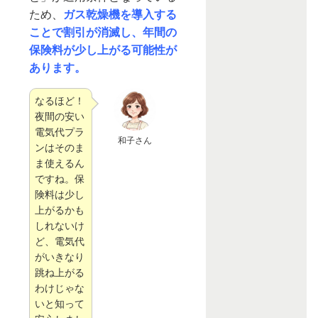
ため、
ガス乾燥機を導入する
ことで割引が消滅し、年間の
保険料が少し上がる可能性が
あります。
なるほど！
夜間の安い
電気代プラ
和子さん
ンはそのま
ま使えるん
ですね。保
険料は少し
上がるかも
しれないけ
ど、電気代
がいきなり
跳ね上がる
わけじゃな
いと知って