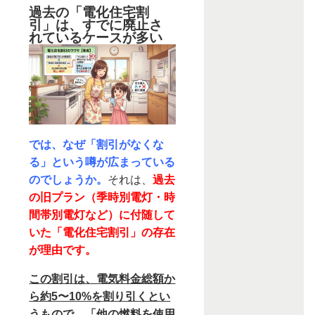
過去の「電化住宅割
引」は、すでに廃止さ
れているケースが多い
では、なぜ「割引がなくな
る」という噂が広まっている
のでしょうか。
それは、
過去
の旧プラン（季時別電灯・時
間帯別電灯など）に付随して
いた「電化住宅割引」の存在
が理由です。
この割引は、電気料金総額か
ら約5〜10%を割り引くとい
うもので、「他の燃料を使用