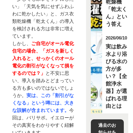
乾燥機
い」「天気を気にせずふわふ
「乾太く
わに乾かしたい」と、ガス衣
ん」とい
類乾燥機「乾太くん」の導入
う答え
を検討される方は非常に増え
ています。
2026/06/10
しかし、
ご自宅がオール電化
実は飲み
住宅の場合、「ガスを新しく
水より浴
入れると、せっかくのオール
びる水の
電化の割引がなくなって損を
方が多
するのでは？」
と不安に思
い？【全
い、導入を踏みとどまってい
館浄水
る方も多いのではないでしょ
器】が選
うか。
実は、この「割引がな
ばれる理
くなる」という噂には、大き
由とは
な誤解が含まれています。
今
回は、バリサポ。イエローが
その真実をわかりやすく紐解
過去のお
知らせを
いていきます。