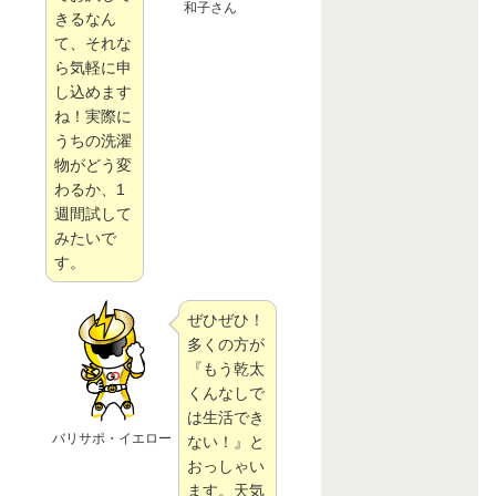
和子さん
きるなん
て、それな
ら気軽に申
し込めます
ね！実際に
うちの洗濯
物がどう変
わるか、1
週間試して
みたいで
す。
ぜひぜひ！
多くの方が
『もう乾太
くんなしで
は生活でき
バリサポ・イエロー
ない！』と
おっしゃい
ます。天気