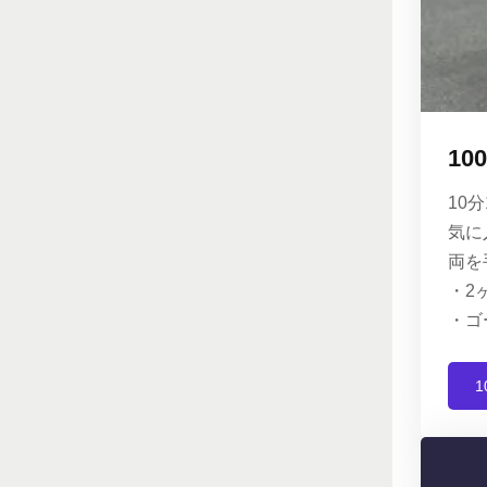
1
10
気に
両を
・2
・ゴ