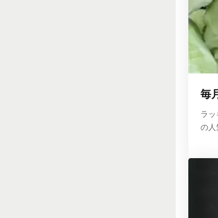
毎
ラッ
の人