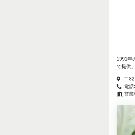
199
で提供
〒82
電話: 
営業