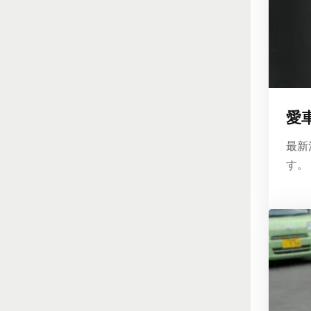
愛
最新
す。