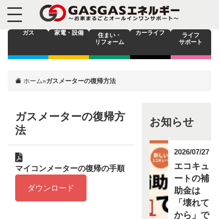
ガス
家電・設備
カーライフ
住まい・
ライフ
リフォーム
サポート
ホーム
»
ガスメーターの復帰方法
ガスメーターの復帰方
お知らせ
法
2026/07/27
エコキュ
マイコンメーターの復帰の手順
ートの補
ダウンロード
助金は
「壊れて
から」で