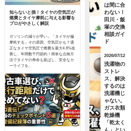
は間に合
わない！
知らないと損！タイヤの空気圧が
燃費とタイヤ摩耗に与える影響を
田川・飯
プロがやさしく解説
塚の交換
相談ガイ
ガソリンの減りが早い」「タイヤが偏
ド
摩耗する」その原因、空気圧かも？適
正なタイヤ空気圧で燃費を最大4.8%改
善し、年間数千円節約！簡単な点検方
2026/07/12
法でタイヤの寿命も延ばし、安全なカ
洗濯物の
ーライフを。
ストレ
ス、解決
するのは
洗濯機じ
ゃない。
ガス衣類
乾燥機
「乾太く
ん」とい