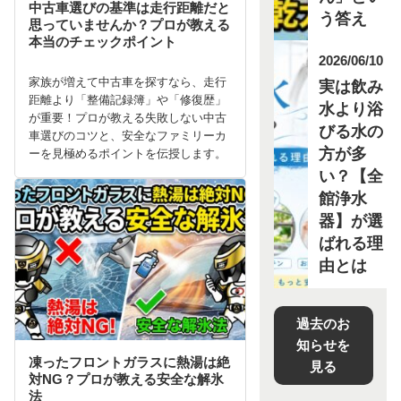
中古車選びの基準は走行距離だと
う答え
思っていませんか？プロが教える
本当のチェックポイント
2026/06/10
家族が増えて中古車を探すなら、走行
実は飲み
距離より「整備記録簿」や「修復歴」
水より浴
が重要！プロが教える失敗しない中古
びる水の
車選びのコツと、安全なファミリーカ
方が多
ーを見極めるポイントを伝授します。
い？【全
館浄水
器】が選
ばれる理
由とは
過去のお
知らせを
凍ったフロントガラスに熱湯は絶
見る
対NG？プロが教える安全な解氷
法