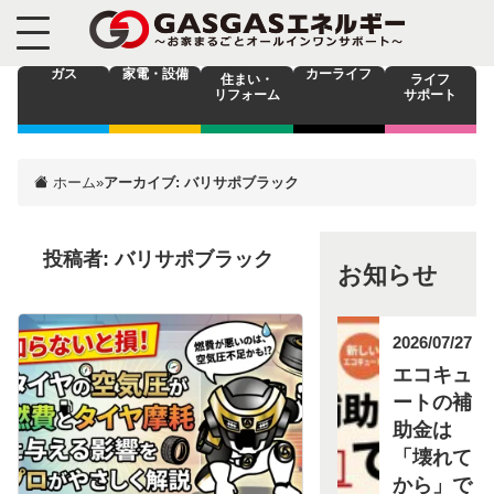
ガス
家電・設備
カーライフ
住まい・
ライフ
リフォーム
サポート
ホーム
»
アーカイブ: バリサポブラック
投稿者:
バリサポブラック
お知らせ
2026/07/27
エコキュ
ートの補
助金は
「壊れて
から」で