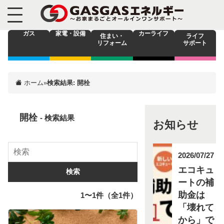
ガス
家電・設備
カーライフ
住まい・
ライフ
リフォーム
サポート
ホーム
»
検索結果: 開栓
開栓
- 検索結果
お知らせ
2026/07/27
エコキュ
検索
ートの補
助金は
1〜1件（全1件）
「壊れて
から」で