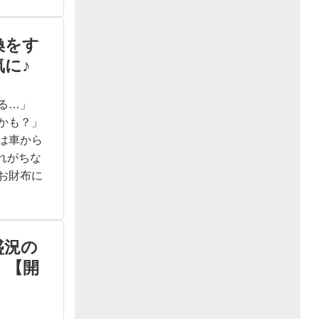
換をす
に♪
る…」
かも？」
は車から
忘れがちな
お財布に
盛況の
！【開