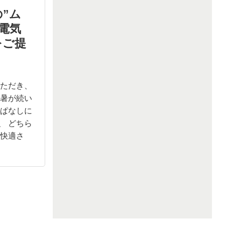
”ム
電気
をご提
いただき、
残暑が続い
っぱなしに
、 どちら
の快適さ