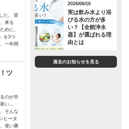
2026/06/10
実は飲み水より浴
した。 皆
びる水の方が多
は、来る
い？【全館浄水
るために、
器】が選ばれる理
」を3つ
由とは
や、一年間
過去のお知らせを見る
！ツ
出るのが辛
に寒い…
は、そんな
ンヒータ
と、使い勝