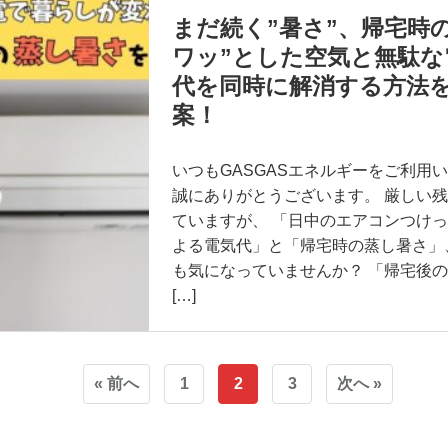
まだ続く”暑さ”、帰宅時の
ワッ”とした空気と無駄な
代を同時に解消する方法
案！
いつもGASGASエネルギーをご利用
誠にありがとうございます。 厳しい
ていますが、 「日中のエアコンつけ
よる電気代」と「帰宅時の蒸し暑さ」
も気になっていませんか？ 「帰宅後
[…]
« 前へ
1
2
3
次へ »