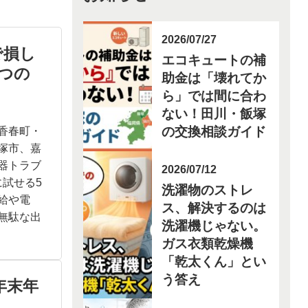
2026/07/27
で損し
エコキュートの補
つの
助金は「壊れてか
ら」では間に合わ
ない！田川・飯塚
の交換相談ガイド
香春町・
塚市、嘉
器トラブ
2026/07/12
に試せる5
洗濯物のストレ
給や電
ス、解決するのは
無駄な出
洗濯機じゃない。
ガス衣類乾燥機
「乾太くん」とい
う答え
年末年