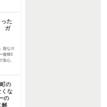
まった
 ガ
」急なガ
ー復帰3
で安心、
川町の
なくな
ーの
に解