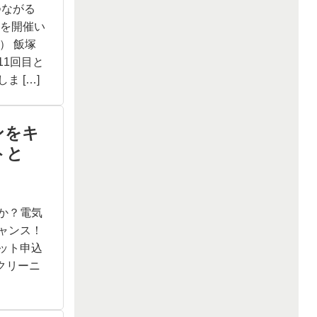
つながる
 を開催い
） 飯塚
11回目と
 […]
ンをキ
トと
か？電気
ャンス！
ット申込
クリーニ