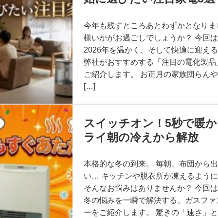
今年も残すところあとわずかとなりま
様いかがお過ごしでしょうか？ 今回
2026年を温かく、そして快適に迎え
弊社がおすすめする「注目の電化製品
ご紹介します。 お正月の家族団らん
[…]
スイッチオン！5秒で暖か
ライ朝の冷えから解放
本格的な冬の到来。 毎朝、布団から
い… キッチンや脱衣所が凍えるよう
そんなお悩みはありませんか？ 今回
冬の悩みを一瞬で解決する、ガスファ
ーをご紹介します。 驚きの「速さ」